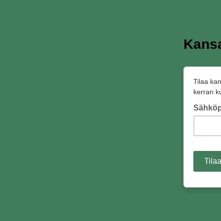
Kansa
Tilaa ka
kerran ku
Sähköp