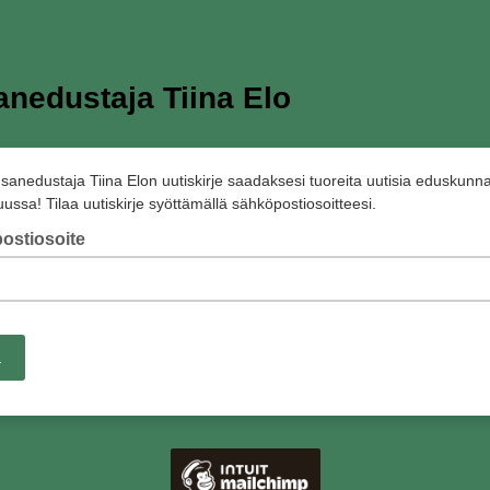
nedustaja Tiina Elo
nsanedustaja Tiina Elon uutiskirje saadaksesi tuoreita uutisia eduskunn
ussa! Tilaa uutiskirje syöttämällä sähköpostiosoitteesi.
ostiosoite